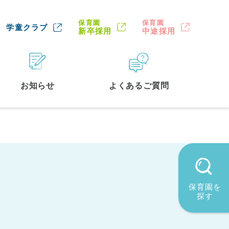
保育園
保育園
学童クラブ
新卒採用
中途採用
お知らせ
よくあるご質問
保育園を
探す
墨田区
(2)
品川区
(1)