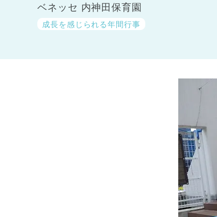
ベネッセ 内神田保育園
成長を感じられる年間行事
神奈川県
神奈川県 全域
(23)
千葉県
千葉県 全域
(1)
埼玉県
埼玉県 全域
(1)