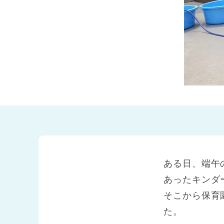
兵庫県
兵庫県 全域
(2)
ある日、端午
あったキンダ
そこから保育
た。