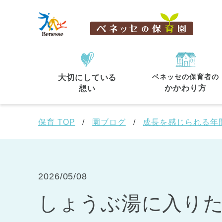
ベネッセの保育者の
大切にしている
住所・駅名
から探す
かかわり方
想い
保育 TOP
園ブログ
成長を感じられる年
都道府県
から探す
2026/05/08
しょうぶ湯に入り
東京都
東京都 全域
(44)