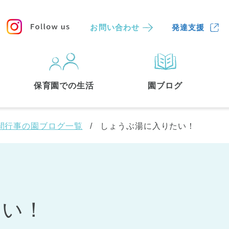
お問い合わせ
発達支援
保育園
を探す
保育園での生活
園ブログ
検索する
間行事の園ブログ一覧
しょうぶ湯に入りたい！
たい！
中央区
(3)
港区
(1)
文京区
(3)