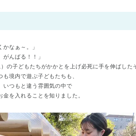
神戸市
(1)
芦屋市
(1)
くかなぁ～。」
、がんばる！！」
児）の子どもたちがかかとを上げ必死に手を伸ばした
つも境内で遊ぶ子どもたちも、
、いつもと違う雰囲気の中で
お金を入れることを知りました。