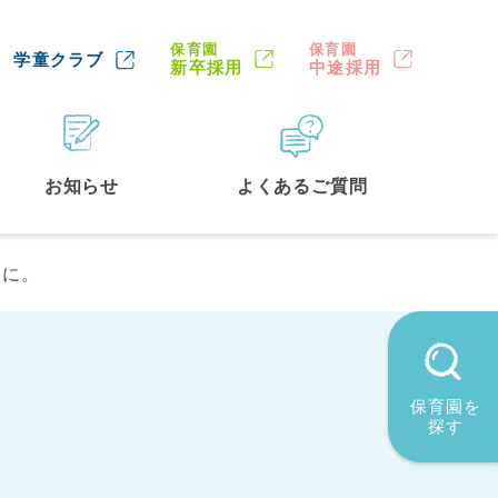
保育園
保育園
学童クラブ
新卒採用
中途採用
お知らせ
よくあるご質問
うに。
保育園を
探す
墨田区
(2)
品川区
(1)