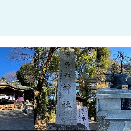
大田区
(4)
世田谷区
(1)
渋谷区
(2)
練馬区
(7)
足立区
(1)
葛飾区
(1)
国分寺市
(1)
狛江市
(1)
北区
(1)
江東区
(1)
町田市
(1)
江戸川区
(1)
横浜市
(11)
川崎市
(9)
横須賀市
(3)
浦安市
(1)
朝霞市
(1)