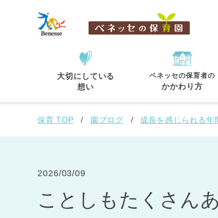
ベネッセの保育者の
大切にしている
住所・駅名
から探す
かかわり方
想い
保育 TOP
園ブログ
成長を感じられる年
都道府県
から探す
2026/03/09
ことしもたくさん
東京都
東京都 全域
(44)