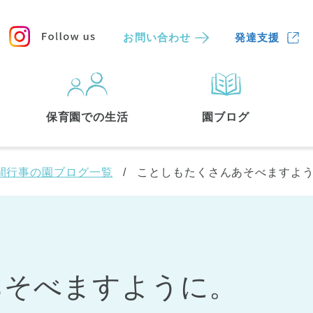
お問い合わせ
発達支援
保育園
を探す
保育園での生活
園ブログ
検索する
間行事の園ブログ一覧
ことしもたくさんあそべますよ
あそべますように。
中央区
(3)
港区
(1)
文京区
(3)