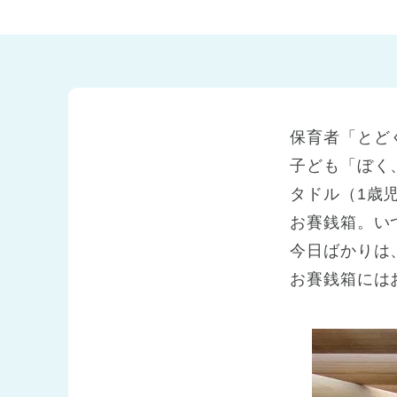
兵庫県
兵庫県 全域
(2)
保育者「とど
子ども「ぼく
タドル（1歳
お賽銭箱。い
今日ばかりは
お賽銭箱には