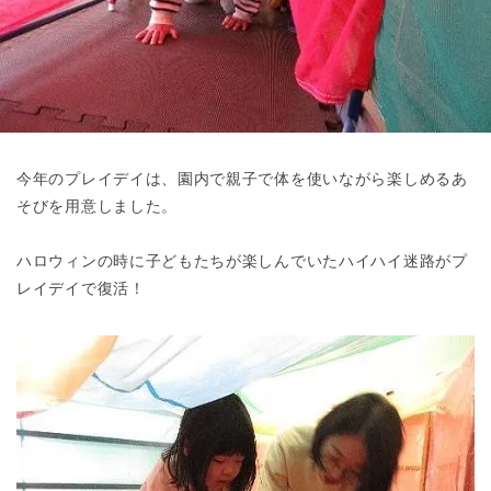
東京都
東京都 全域
(
今年のプレイデイは、園内で親子で体を使いながら楽しめるあ
そびを用意しました。
ハロウィンの時に子どもたちが楽しんでいたハイハイ迷路がプ
レイデイで復活！