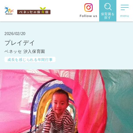
保育園を
探す
保育園
を探す
2026/02/20
プレイデイ
住所・駅
ベネッセ 汐入保育園
名
から探
成長を感じられる年間行事
す
都道府県
から探す