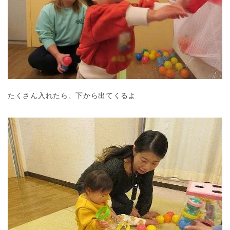
千葉県
千葉県 全域
(
たくさん入れたら、下から出てくるよ
埼玉県
埼玉県 全域
(
兵庫県
兵庫県 全域
(