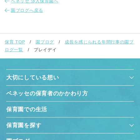
ベネッセ 汐入保育園へ
園ブログへ戻る
保育 TOP
園ブログ
成長を感じられる年間行事の園ブ
ログ一覧
プレイデイ
大切にしている想い
ベネッセの保育者のかかわり方
保育園での生活
保育園を探す