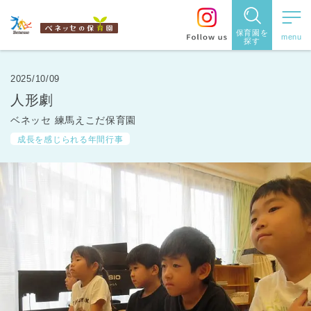
保育園を
探す
保育園
を探す
2025/10/09
人形劇
住所・駅
ベネッセ 練馬えこだ保育園
名
から探
成長を感じられる年間行事
す
都道府県
から探す