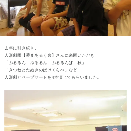
東京都
東京都 全域
(
去年に引き続き、
人形劇団【夢まあるく舎】さんに来園いただき
「ぷるるん ぷるるん ぷるるんぱ 秋」
「きつねとたぬきのばけくらべ」など
人形劇とペープサートを4本演じてもらいました。