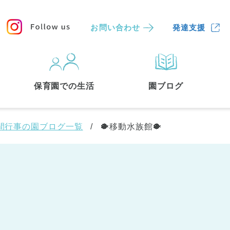
お問い合わせ
発達支援
保育園
を探す
保育園での生活
園ブログ
検索する
間行事の園ブログ一覧
🐡移動水族館🐡
中央区
(3)
港区
(1)
文京区
(3)