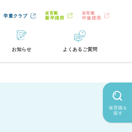
保育園
保育園
学童クラブ
新卒採用
中途採用
お知らせ
よくあるご質問
保育園を
探す
墨田区
(2)
品川区
(1)