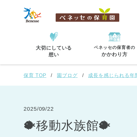
ベネッセの保育者の
大切にしている
住所・駅名
から探す
かかわり方
想い
保育 TOP
園ブログ
成長を感じられる年
都道府県
から探す
2025/09/22
🐡移動水族館🐡
東京都
東京都 全域
(44)