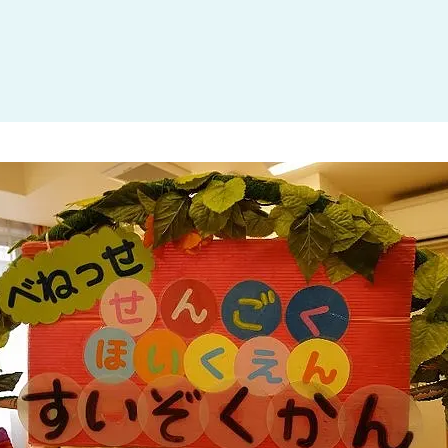
大田区
(4)
世田谷区
(1)
渋谷区
(2)
練馬区
(7)
足立区
(1)
葛飾区
(1)
国分寺市
(1)
狛江市
(1)
北区
(1)
江東区
(1)
町田市
(1)
江戸川区
(1)
横浜市
(11)
川崎市
(9)
横須賀市
(3)
浦安市
(1)
朝霞市
(1)