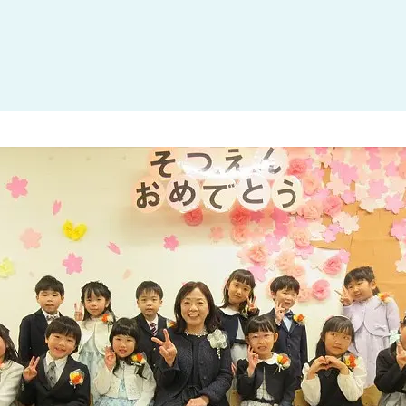
大田区
(4)
世田谷区
(1)
渋谷区
(2)
練馬区
(7)
足立区
(1)
葛飾区
(1)
国分寺市
(1)
狛江市
(1)
北区
(1)
江東区
(1)
町田市
(1)
江戸川区
(1)
横浜市
(11)
川崎市
(9)
横須賀市
(3)
浦安市
(1)
朝霞市
(1)