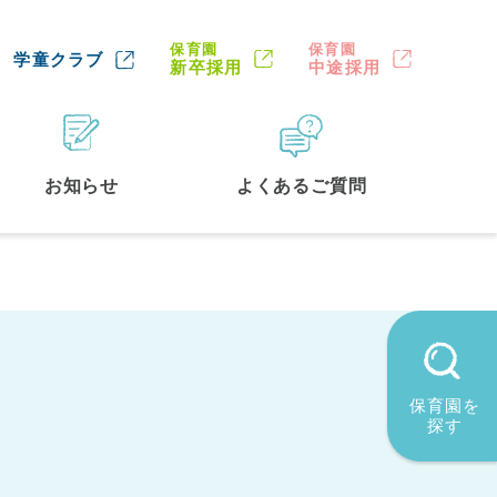
保育園
保育園
学童クラブ
新卒採用
中途採用
お知らせ
よくあるご質問
保育園を
探す
墨田区
(2)
品川区
(1)