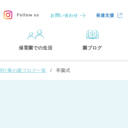
お問い合わせ
発達支援
保育園
を探す
保育園での生活
園ブログ
検索する
間行事の園ブログ一覧
卒園式
中央区
(3)
港区
(1)
文京区
(3)