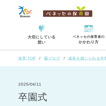
ベネッセの保育者の
大切にしている
住所・駅名
から探す
かかわり方
想い
保育 TOP
園ブログ
成長を感じられる年
都道府県
から探す
2025/04/11
卒園式
東京都
東京都 全域
(44)