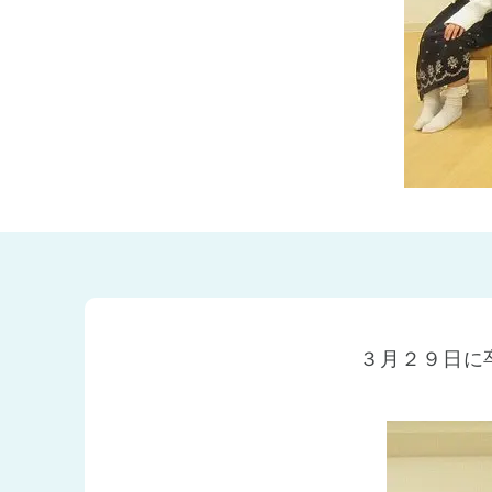
兵庫県
兵庫県 全域
(2)
３月２９日に