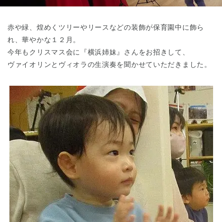
東京都
東京都 全域
(
赤や緑、煌めくツリーやリースなどの装飾が保育園中に飾ら
れ、華やかな１２月。
今年もクリスマス会に『横浜姉妹』さんをお招きして、
ヴァイオリンとヴィオラの生演奏を聞かせていただきました。