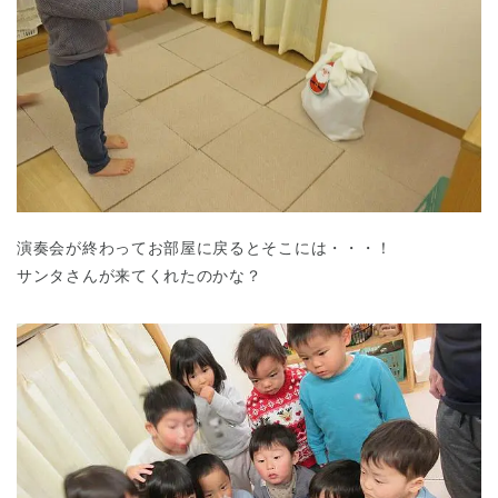
千葉県
千葉県 全域
(
演奏会が終わってお部屋に戻るとそこには・・・！
埼玉県
埼玉県 全域
(
サンタさんが来てくれたのかな？
兵庫県
兵庫県 全域
(