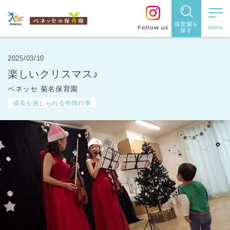
保育園を
探す
保育園
を探す
2025/03/10
楽しいクリスマス♪
住所・駅
ベネッセ 菊名保育園
名
から探
成長を感じられる年間行事
す
都道府県
から探す