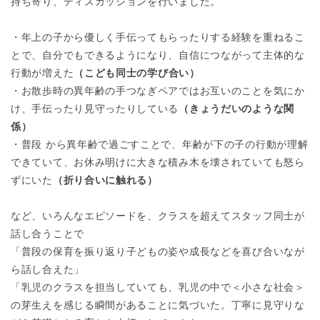
持ち寄り、ディスカッションを行いました。
・年上の子から優しく手伝ってもらったりする経験を重ねるこ
とで、自分でもできるようになり、自信につながって主体的な
行動が増えた
（こども同士の学び合い）
・お散歩時の異年齢の手つなぎペアではお互いのことを気にか
け、手伝ったり見守ったりしている
（きょうだいのような関
係）
・普段 から異年齢で過ごすことで、年齢が下の子の行動が理解
できていて、お休み明けに大きな積み木を壊されていても怒ら
ずにいた
（折り合いに触れる）
など、いろんなエピソードを、クラスを超えてスタッフ同士が
話し合うことで
「普段の保育を振り返り子どもの姿や成長などを喜び合いなが
ら話し合えた」
「乳児のクラスを担当していても、乳児の中で＜小さな社会＞
の芽生えを感じる瞬間があることに気づいた。丁寧に見守りな
神奈川県
神奈川県 全域