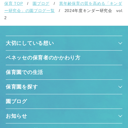
保育 TOP
園ブログ
異年齢保育の質を高める「キンダ
ー研究会」の園ブログ一覧
2024年度キンダー研究会 vol.
2
大切にしている想い
ベネッセの保育者のかかわり方
保育園での生活
保育園を探す
園ブログ
お知らせ