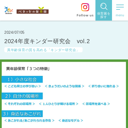
保育園を
探す
保育園
を探す
2024/07/05
2024年度キンダー研究会 vol.2
住所・駅
異年齢保育の質を高める「キンダー研究会」
名
から探
す
都道府県
から探す