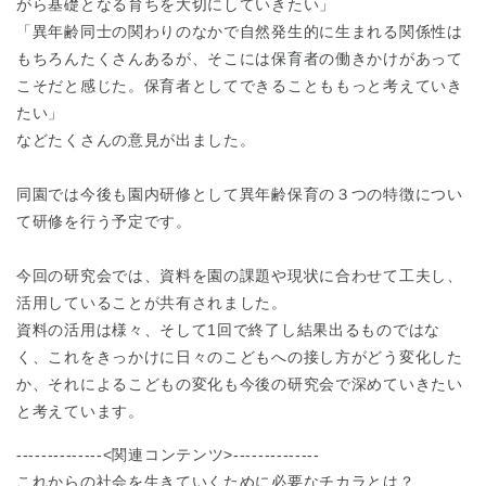
がら基礎となる育ちを大切にしていきたい」
「異年齢同士の関わりのなかで自然発生的に生まれる関係性は
もちろんたくさんあるが、そこには保育者の働きかけがあって
こそだと感じた。保育者としてできることももっと考えていき
たい」
などたくさんの意見が出ました。
千葉県
千葉県 全域
(
同園では今後も園内研修として異年齢保育の３つの特徴につい
て研修を行う予定です。
埼玉県
埼玉県 全域
(
今回の研究会では、資料を園の課題や現状に合わせて工夫し、
活用していることが共有されました。
資料の活用は様々、そして1回で終了し結果出るものではな
兵庫県
兵庫県 全域
(
く、これをきっかけに日々のこどもへの接し方がどう変化した
か、それによるこどもの変化も今後の研究会で深めていきたい
と考えています。
--------------<関連コンテンツ>--------------
これからの社会を生きていくために必要なチカラとは？