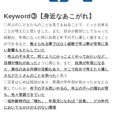
Keyword③【身近なあこがれ】
〇年上のこどもたちのことを見てまねることで、ぐっと出来る
ことが増えたと思いました。また、自分が親切にしてもらった
経験が、年長になった時に自然と年下の子に優しく接すること
ができるなど、
教えられる事ではなく経験で学ぶ事が非常に良
い影響をもたらしていた
〇
年上の子を見て、同じようにかっこよくやってみたいなど、
目標や憧れがあった
ように感じる。また、
自身が年長になる
と、責任のある作業や活動もあり、そこで自分で考えたり優し
さなどたくさんのことを学べた
と思う
〇正直はじめは抵抗があり、普通の学年別が良かったかなと心
配していたが、
年下の子を思いやる心、年上の子への憧れが育
ち、色々実践できていた
〇
低年齢時代は「憧れ」、年長児になれば「自覚」、どの年代
においてもかけがえのない環境