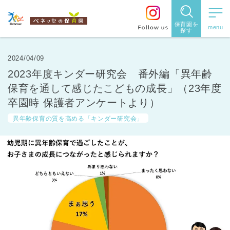
保育園を
探す
保育園
を探す
2024/04/09
2023年度キンダー研究会 番外編「異年齢
住所・駅
保育を通して感じたこどもの成長」（23年度
名
卒園時 保護者アンケートより）
から探
異年齢保育の質を高める「キンダー研究会」
す
都道府県
から探す