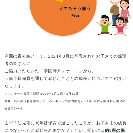
東京都
東京都 全域
(
今回は番外編として、2024年3月に卒園されたお子さまの保護
者の皆さんに
ご協力いただいた「卒園時アンケート」から、
＜異年齢保育を通して感じたこどもの成長＞についてご紹介い
たします。
＜アンケート概要＞期間 2024年3月１日～3月31日
対象：異年齢保育を実施しているベネッセの保育園を2024年3月に卒園された園児の
保護者344名
まず「幼児期に異年齢保育で過ごしたことが、お子さまの成長
につながったと感じられますか？」という問いには
約8割の保