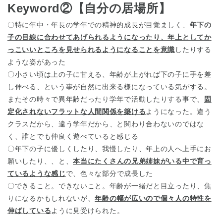
Keyword②【自分の居場所】
〇特に年中・年長の学年での精神的成長が目覚ましく、
年下の
子の目線に合わせてあげられるようになったり、年上としてか
っこいいところを見せられるようになることを意識
したりする
ような姿があった
〇小さい頃は上の子に甘える、年齢が上がれば下の子に手を差
千葉県
し伸べる、という事が自然に出来る様になっている気がする。
千葉県 全域
(
またその時々で異年齢だったり学年で活動したりする事で、
固
定化されないフラットな人間関係を築ける
ようになった。違う
埼玉県
埼玉県 全域
(
クラスだから、違う学年だから、と関わり合わないのではな
く、誰とでも仲良く遊べていると感じる
〇年下の子に優しくしたり、我慢したり、年上の人へ上手にお
兵庫県
兵庫県 全域
(
願いしたり、、と、
本当にたくさんの兄弟姉妹がいる中で育っ
ているような感じ
で、色々な部分で成長した
〇できること。できないこと。年齢が一緒だと目立ったり、焦
りになるかもしれないが、
年齢の幅が広いので個々人の特性を
伸ばしている
ように見受けられた。