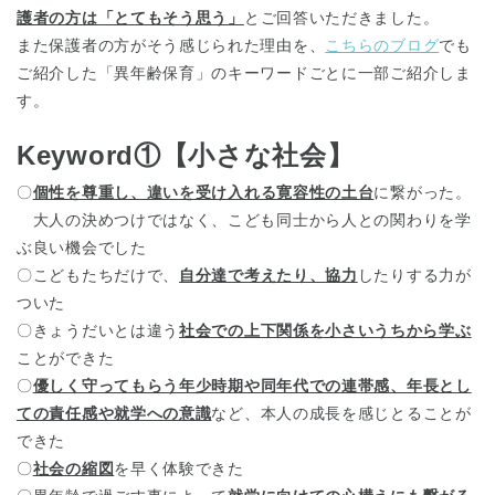
護者の方は「とてもそう思う」
とご回答いただきました。
また保護者の方がそう感じられた理由を、
こちらのブログ
でも
ご紹介した「異年齢保育」のキーワードごとに一部ご紹介しま
す。
Keyword①【小さな社会】
〇
個性を尊重し、違いを受け入れる寛容性の土台
に繋がった。
大人の決めつけではなく、こども同士から人との関わりを学
ぶ良い機会でした
〇こどもたちだけで、
自分達で考えたり、協力
したりする力が
ついた
〇きょうだいとは違う
社会での上下関係を小さいうちから学ぶ
ことができた
〇
優しく守ってもらう年少時期や同年代での連帯感、年長とし
ての責任感や就学への意識
など、本人の成長を感じとることが
できた
〇
社会の縮図
を早く体験できた