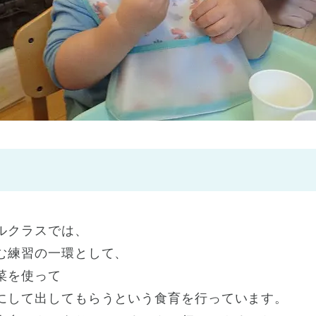
神戸市
(1)
芦屋市
(1)
ルクラスでは、
む練習の一環として、
菜を使って
にして出してもらうという食育を行っています。