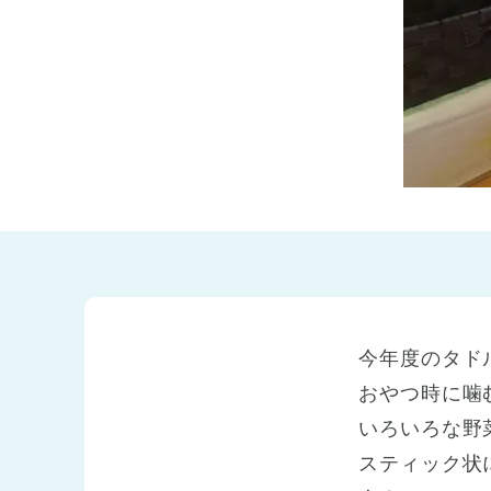
兵庫県
兵庫県 全域
(2)
今年度のタド
おやつ時に噛
いろいろな野
スティック状