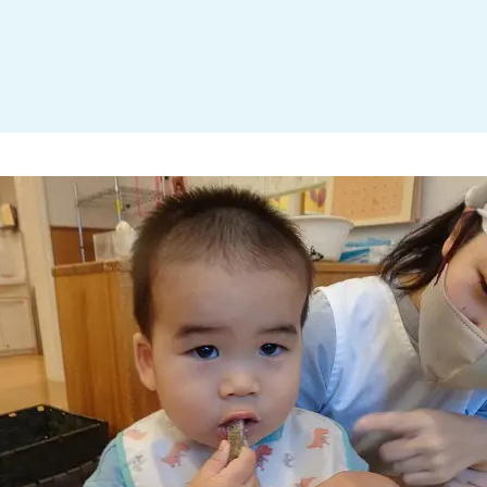
大田区
(4)
世田谷区
(1)
渋谷区
(2)
練馬区
(7)
足立区
(1)
葛飾区
(1)
国分寺市
(1)
狛江市
(1)
北区
(1)
江東区
(1)
町田市
(1)
江戸川区
(1)
横浜市
(11)
川崎市
(9)
横須賀市
(3)
浦安市
(1)
朝霞市
(1)