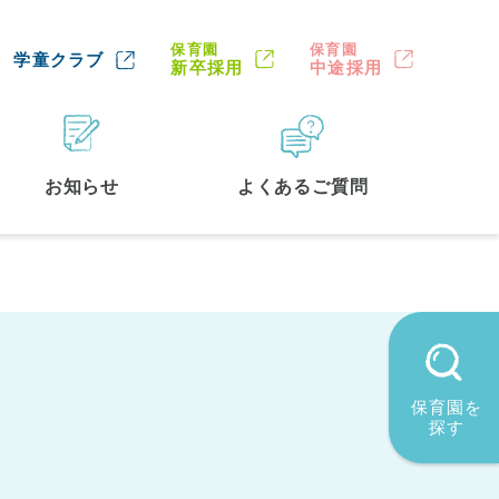
保育園
保育園
学童クラブ
新卒採用
中途採用
お知らせ
よくあるご質問
保育園を
探す
墨田区
(2)
品川区
(1)