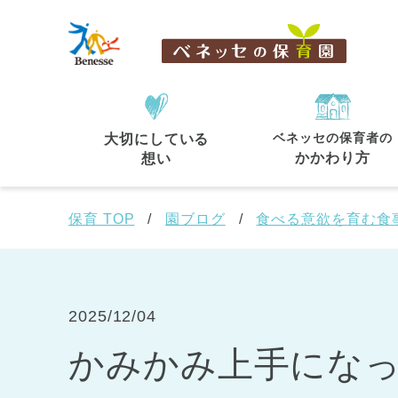
ベネッセの保育者の
大切にしている
住所・駅名
から探す
かかわり方
想い
保育 TOP
園ブログ
食べる意欲を育む食
都道府県
から探す
2025/12/04
かみかみ上手にな
東京都
東京都 全域
(44)