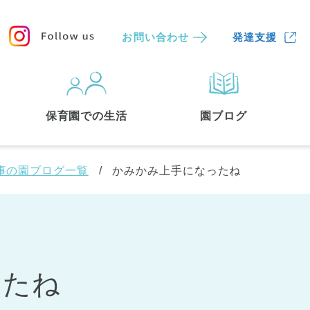
お問い合わせ
発達支援
保育園
を探す
保育園での生活
園ブログ
検索する
事の園ブログ一覧
かみかみ上手になったね
ったね
中央区
(3)
港区
(1)
文京区
(3)