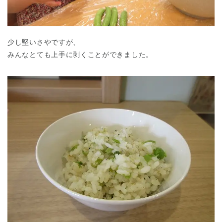
少し堅いさやですが、
みんなとても上手に剥くことができました。
千葉県
千葉県 全域
(
埼玉県
埼玉県 全域
(
兵庫県
兵庫県 全域
(