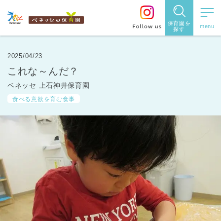
保育園を
探す
保育園
を探す
2025/04/23
これな～んだ？
住所・駅
ベネッセ 上石神井保育園
名
から探
食べる意欲を育む食事
す
都道府県
から探す