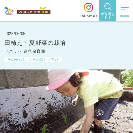
保育園を
探す
保育園
を探す
2023/06/05
田植え・夏野菜の栽培
住所・駅
ベネッセ 逸見保育園
名
から探
その子らしい1日の流れ・遊び
す
都道府県
から探す