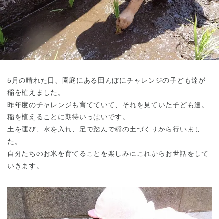
東京都
東京都 全域
(
5月の晴れた日、園庭にある田んぼにチャレンジの子ども達が
稲を植えました。
昨年度のチャレンジも育てていて、それを見ていた子ども達。
稲を植えることに期待いっぱいです。
土を運び、水を入れ、足で踏んで稲の土づくりから行いまし
た。
自分たちのお米を育てることを楽しみにこれからお世話をして
いきます。