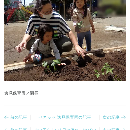
千葉県
千葉県 全域
(
埼玉県
埼玉県 全域
(
兵庫県
兵庫県 全域
(
逸見保育園／園長
前の記事
ベネッセ 逸見保育園の記事
次の記事
前の記事
その子らしい1日の流れ・遊びの
次の記事