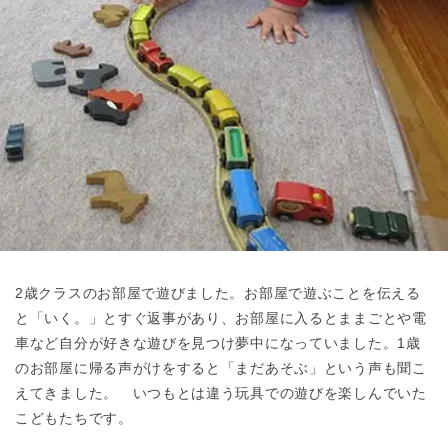
東京都
東京都 全域
(
2歳クラスのお部屋で遊びました。お部屋で遊ぶことを伝える
と「いく。」とすぐ返事があり、お部屋に入るとままごとや電
車など自分が好きな遊びを見つけ夢中になっていました。1歳
のお部屋に帰る声がけをすると「まだあそぶ」という声も聞こ
えてきました。 いつもとは違う玩具での遊びを楽しんでいた
こどもたちです。