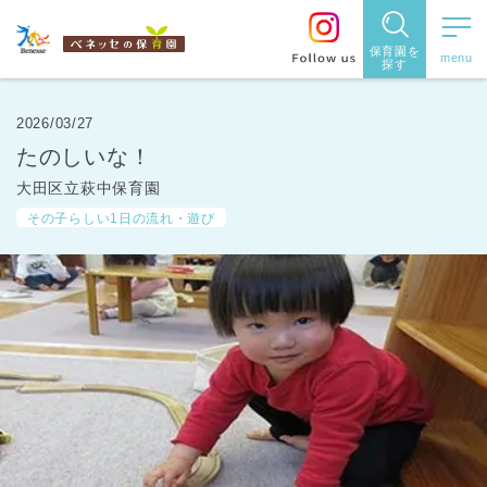
保育園を
探す
保育園
を探す
2026/03/27
たのしいな！
住所・駅
大田区立萩中保育園
名
から探
その子らしい1日の流れ・遊び
す
都道府県
から探す