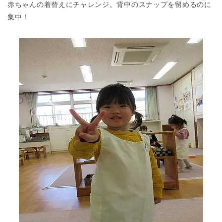
赤ちゃんの着替えにチャレンジ。背中のスナップを留めるのに
集中！
千葉県
千葉県 全域
(
埼玉県
埼玉県 全域
(
兵庫県
兵庫県 全域
(