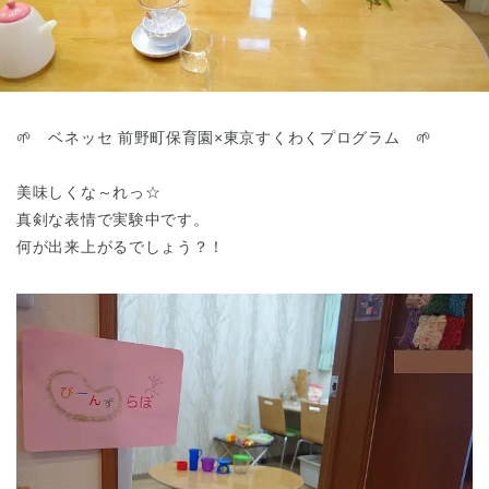
東京都
東京都 全域
(
🌱 ベネッセ 前野町保育園×東京すくわくプログラム 🌱
美味しくな～れっ☆
真剣な表情で実験中です。
何が出来上がるでしょう？！