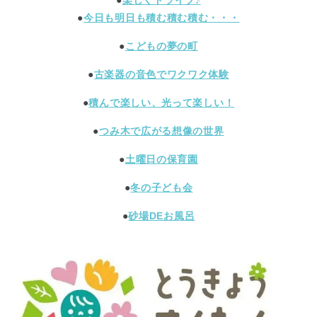
●
今日も明日も積む積む積む・・・
●
こどもの夢の町
●
古楽器の音色でワクワク体験
●
積んで楽しい、光って楽しい！
●
つみ木で広がる想像の世界
●
土曜日の保育園
●
冬の子ども会
●
砂場DEお風呂