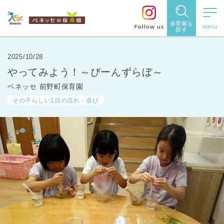
保育園を
探す
保育園
を探す
2025/10/28
やってみよう！～びーんずらぼ～
住所・駅
ベネッセ 前野町保育園
名
から探
その子らしい1日の流れ・遊び
す
都道府県
から探す