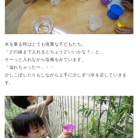
水を量る時はとても慎重な子どもたち。
「どの線まで入れるとちょうどいいかな？」と、
千葉県
千葉県 全域
(
そーっと入れながら塩梅をみています。
「溢れちゃったー」・・
埼玉県
少しこぼしたりもしながら上手に少しずつ水を足していきま
埼玉県 全域
(
す。
兵庫県
兵庫県 全域
(