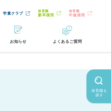
保育園
保育園
学童クラブ
新卒採用
中途採用
お知らせ
よくあるご質問
保育園を
探す
墨田区
(2)
品川区
(1)