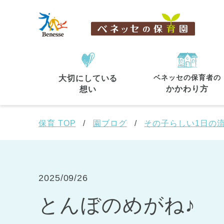
ベネッセの保育者の
大切にしている
住所・駅名
から探す
かかわり方
想い
保育 TOP
園ブログ
その子らしい1日の
都道府県
から探す
2025/09/26
とんぼのめがね♪
東京都
東京都 全域
(44)