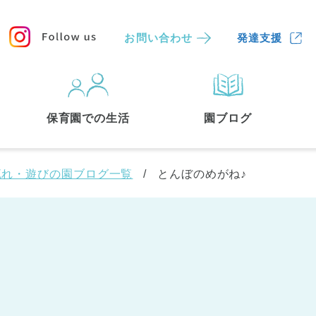
お問い合わせ
発達支援
保育園
を探す
保育園での生活
園ブログ
検索する
流れ・遊びの園ブログ一覧
とんぼのめがね♪
中央区
(3)
港区
(1)
文京区
(3)