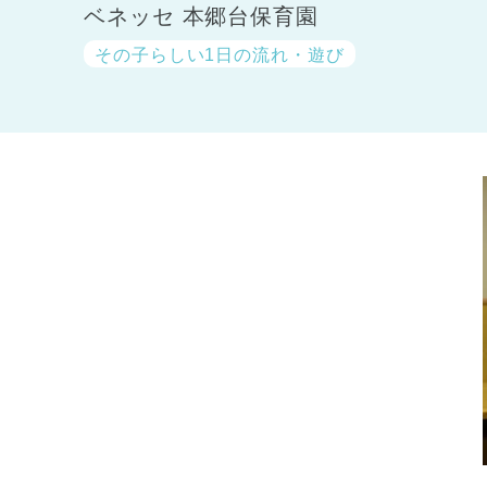
ベネッセ 本郷台保育園
その子らしい1日の流れ・遊び
神奈川県
神奈川県 全域
(23)
千葉県
千葉県 全域
(1)
埼玉県
埼玉県 全域
(1)