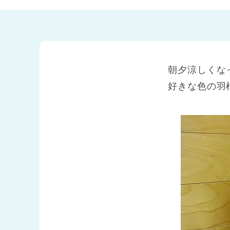
兵庫県
兵庫県 全域
(2)
朝夕涼しくな
好きな色の羽