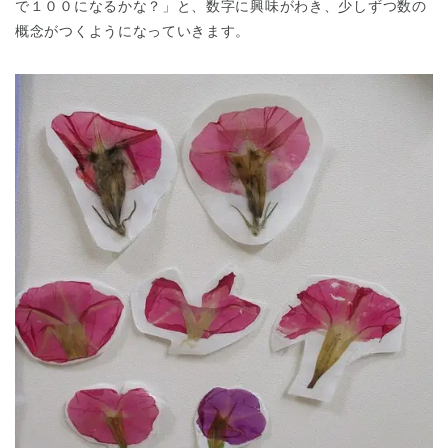
で１００になるかな？」と、数字に興味がわき、少しずつ数の
概念がつくようになっていきます。
千葉県
千葉県 全域
(
埼玉県
埼玉県 全域
(
兵庫県
兵庫県 全域
(