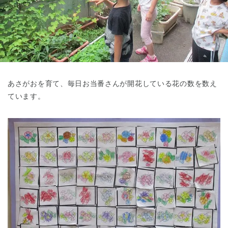
東京都
東京都 全域
(
あさがおを育て、毎日お当番さんが開花している花の数を数え
ています。