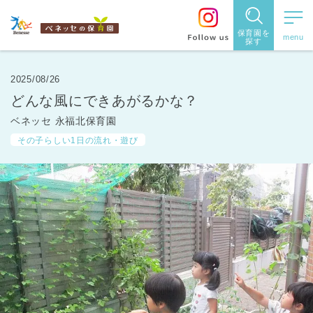
保育園を
探す
保育園
を探す
2025/08/26
どんな風にできあがるかな？
住所・駅
ベネッセ 永福北保育園
名
から探
その子らしい1日の流れ・遊び
す
都道府県
から探す