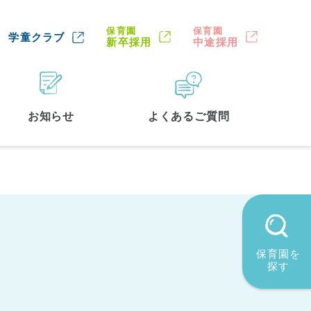
保育園
保育園
学童クラブ
新卒採用
中途採用
お知らせ
よくあるご質問
保育園を
探す
墨田区
(2)
品川区
(1)