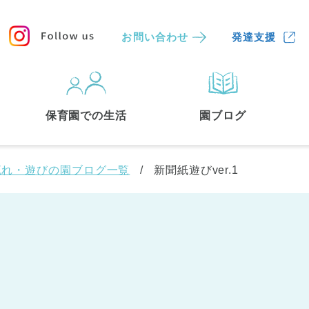
お問い合わせ
発達支援
保育園
を探す
保育園での生活
園ブログ
検索する
流れ・遊びの園ブログ一覧
新聞紙遊びver.1
中央区
(3)
港区
(1)
文京区
(3)