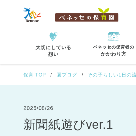
ベネッセの保育者の
大切にしている
住所・駅名
から探す
かかわり方
想い
保育 TOP
園ブログ
その子らしい1日の
都道府県
から探す
2025/08/26
新聞紙遊びver.1
東京都
東京都 全域
(44)