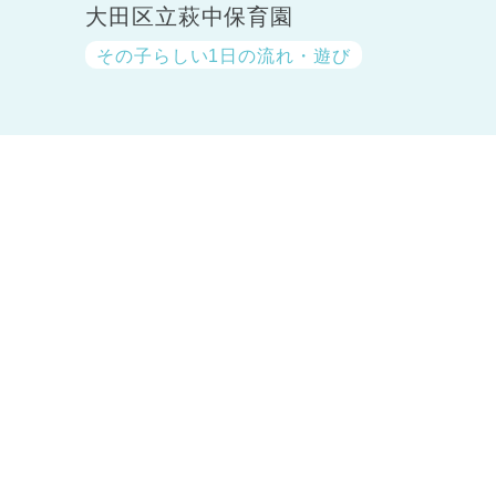
大田区立萩中保育園
その子らしい1日の流れ・遊び
神奈川県
神奈川県 全域
(23)
千葉県
千葉県 全域
(1)
埼玉県
埼玉県 全域
(1)