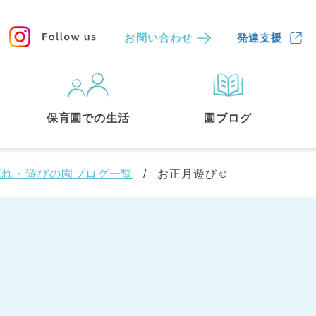
お問い合わせ
発達支援
保育園
を探す
保育園での生活
園ブログ
検索する
流れ・遊びの園ブログ一覧
お正月遊び☺
中央区
(3)
港区
(1)
文京区
(3)