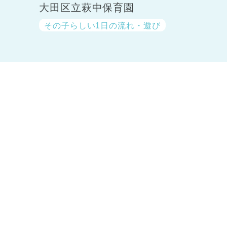
大田区立萩中保育園
その子らしい1日の流れ・遊び
神奈川県
神奈川県 全域
(23)
千葉県
千葉県 全域
(1)
埼玉県
埼玉県 全域
(1)