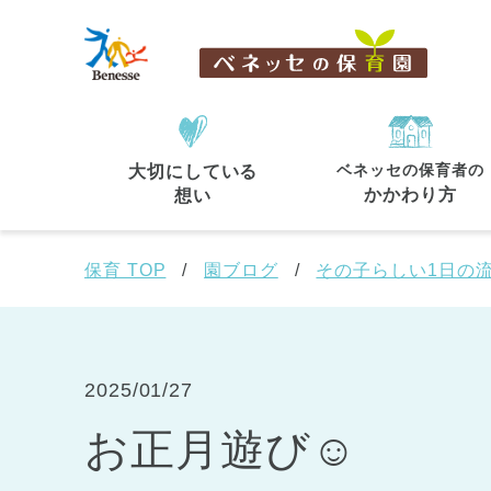
ベネッセの保育者の
大切にしている
住所・駅名
から探す
かかわり方
想い
保育 TOP
園ブログ
その子らしい1日の
都道府県
から探す
2025/01/27
お正月遊び☺
東京都
東京都 全域
(44)