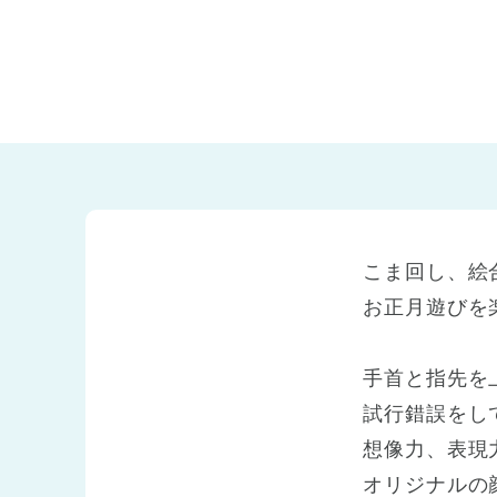
兵庫県
兵庫県 全域
(2)
こま回し、絵
お正月遊びを
手首と指先を
試行錯誤をし
想像力、表現
オリジナルの