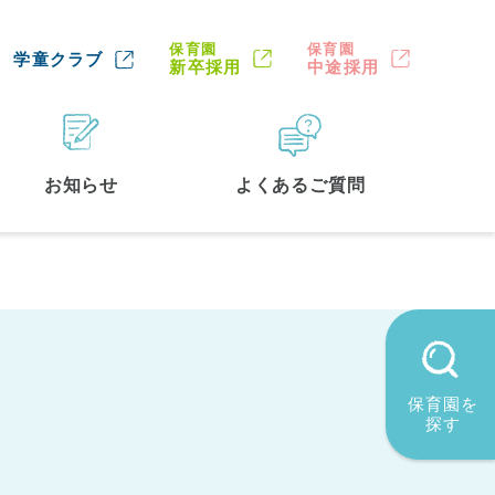
保育園
保育園
学童クラブ
新卒採用
中途採用
お知らせ
よくあるご質問
保育園を
探す
墨田区
(2)
品川区
(1)