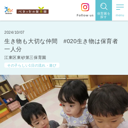
保育園を
探す
保育園
を探す
2024/10/07
生き物も大切な仲間 #020生き物は保育者
住所・駅
一人分
名
から探
江東区東砂第三保育園
その子らしい1日の流れ・遊び
す
都道府県
から探す