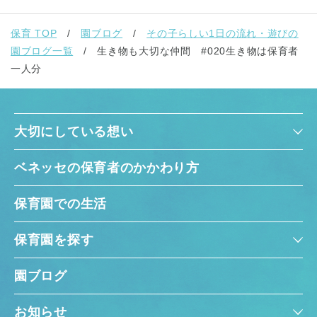
保育 TOP
園ブログ
その子らしい1日の流れ・遊びの
園ブログ一覧
生き物も大切な仲間 #020生き物は保育者
一人分
大切にしている想い
ベネッセの保育者のかかわり方
保育園での生活
保育園を探す
園ブログ
お知らせ