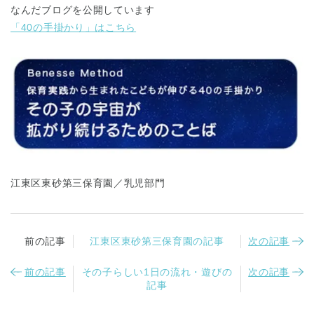
なんだブログを公開しています
「40の手掛かり」はこちら
千葉県
千葉県 全域
(
埼玉県
埼玉県 全域
(
江東区東砂第三保育園／乳児部門
兵庫県
兵庫県 全域
(
前の記事
江東区東砂第三保育園の記事
次の記事
前の記事
その子らしい1日の流れ・遊びの
次の記事
記事