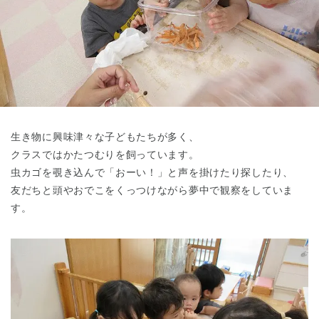
東京都
東京都 全域
(
生き物に興味津々な子どもたちが多く、
クラスではかたつむりを飼っています。
虫カゴを覗き込んで「おーい！」と声を掛けたり探したり、
友だちと頭やおでこをくっつけながら夢中で観察をしていま
す。