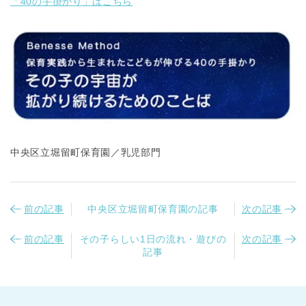
「40の手掛かり」はこちら
千葉県
千葉県 全域
(
中央区立堀留町保育園／乳児部門
埼玉県
埼玉県 全域
(
兵庫県
前の記事
中央区立堀留町保育園の記事
次の記事
兵庫県 全域
(
前の記事
その子らしい1日の流れ・遊びの
次の記事
記事