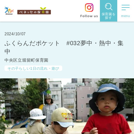
保育園を
探す
保育園
を探す
2024/10/07
ふくらんだポケット #032夢中・熱中・集
住所・駅
中
名
から探
中央区立堀留町保育園
その子らしい1日の流れ・遊び
す
都道府県
から探す