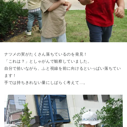
東京都
東京都 全域
(
ナツメの実がたくさん落ちているのを発見！
「これは？」としゃがんで観察していました。
自分で拾いながら、ふと視線を前に向けるといっぱい落ちてい
ます！
手では持ちきれない量にしばらく考えて…。