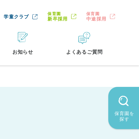
保育園
保育園
学童クラブ
新卒採用
中途採用
お知らせ
よくあるご質問
保育園を
探す
墨田区
(2)
品川区
(1)