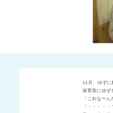
兵庫県
兵庫県 全域
(2)
11月、ゆず
保育室にゆず
「これなーん
「・・・・・