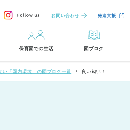
お問い合わせ
発達支援
保育園
を探す
保育園での生活
園ブログ
検索する
よい「園内環境」の園ブログ一覧
良い匂い！
中央区
(3)
港区
(1)
文京区
(3)