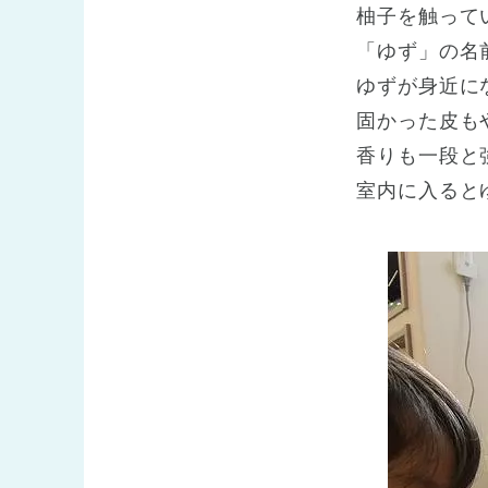
柚子を触って
「ゆず」の名
ゆずが身近に
固かった皮も
香りも一段と
室内に入ると