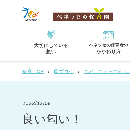
ベネッセの保育者の
大切にしている
住所・駅名
から探す
かかわり方
想い
保育 TOP
園ブログ
こどもにとって心地
都道府県
から探す
2022/12/09
良い匂い！
東京都
東京都 全域
(44)