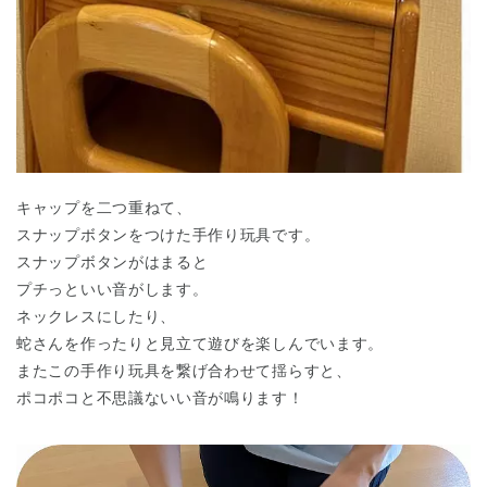
千葉県
千葉県 全域
(
キャップを二つ重ねて、
スナップボタンをつけた手作り玩具です。
埼玉県
スナップボタンがはまると
埼玉県 全域
(
プチっといい音がします。
ネックレスにしたり、
兵庫県
兵庫県 全域
(
蛇さんを作ったりと見立て遊びを楽しんでいます。
またこの手作り玩具を繋げ合わせて揺らすと、
ポコポコと不思議ないい音が鳴ります！