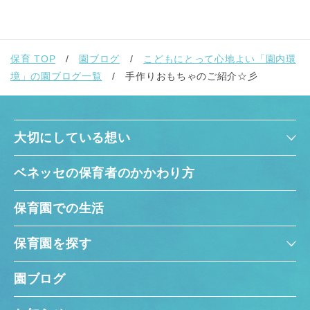
保育 TOP
園ブログ
こどもにとって心地よい「園内環
境」の園ブログ一覧
手作りおもちゃのご紹介☆彡
大切にしている想い
ベネッセの保育者のかかわり方
保育園での生活
保育園を探す
園ブログ