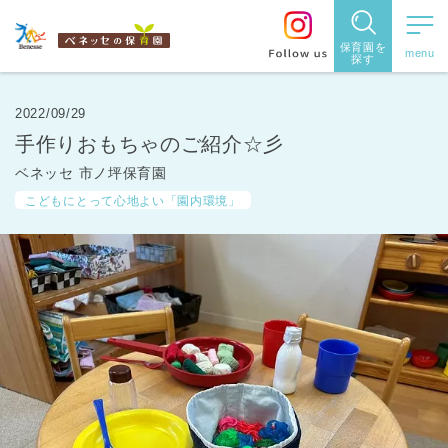
保育園を
探す
保育園
を探す
2022/09/29
手作りおもちゃのご紹介☆彡
住所・駅
ベネッセ 市ノ坪保育園
名
から探
こどもにとって心地よい「園内環境」
す
都道府県
から探す