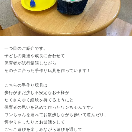
東京都
東京都 全域
(
一つ目のご紹介です。
子どもの発達や成長に合わせて
保育者が試行錯誤しながら
その子に合った手作り玩具を作っています！
こちらの手作り玩具は
歩行がまだ少し不安定なお子様が
たくさん歩く経験を持てるようにと
保育者の思いを込めて作ったワンちゃんです♪
ワンちゃんを連れてお散歩しながら歩いて遊んだり、
餌やりをしたりとお世話をして
ごっこ遊びを楽しみながら遊びを通して