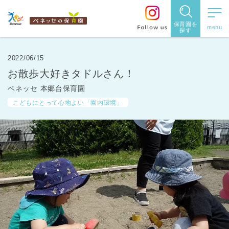
保育園を
探す
保育園
を探す
2022/06/15
お散歩大好きタドルさん！
住所・駅
ベネッセ 本郷台保育園
名
から探
こどもにとって心地よい「園内環境」
す
都道府県
から探す