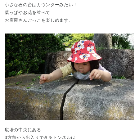
小さな石の台はカウンターみたい！
葉っぱやお花を並べて
お店屋さんごっこを楽しめます。
広場の中央にある
神奈川県
3方向から出入りできるトンネルは
神奈川県 全域