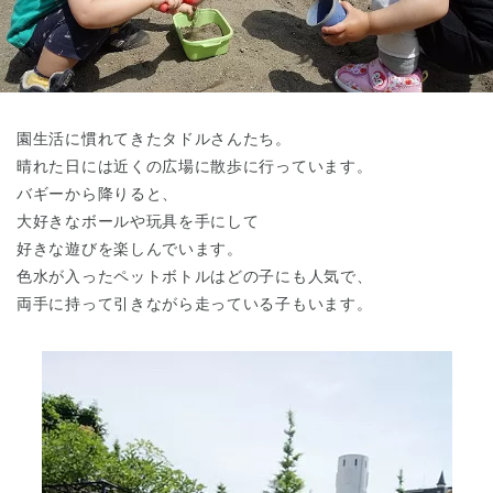
東京都
東京都 全域
(
園生活に慣れてきたタドルさんたち。
晴れた日には近くの広場に散歩に行っています。
バギーから降りると、
大好きなボールや玩具を手にして
好きな遊びを楽しんでいます。
色水が入ったペットボトルはどの子にも人気で、
両手に持って引きながら走っている子もいます。