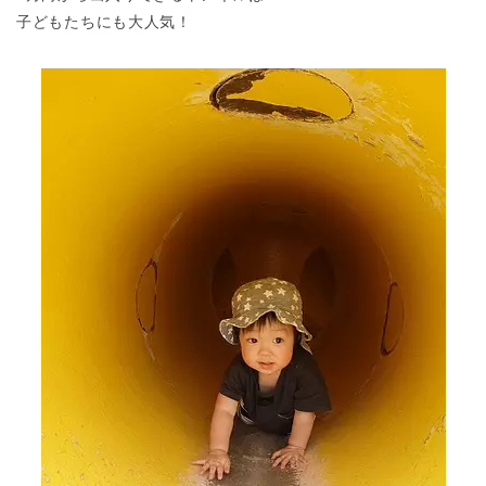
子どもたちにも大人気！
千葉県
千葉県 全域
(
埼玉県
埼玉県 全域
(
兵庫県
兵庫県 全域
(