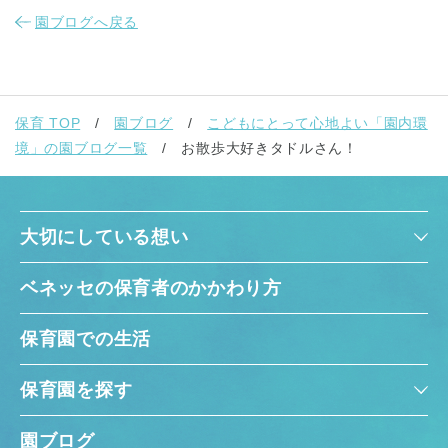
園ブログへ戻る
保育 TOP
園ブログ
こどもにとって心地よい「園内環
境」の園ブログ一覧
お散歩大好きタドルさん！
大切にしている想い
ベネッセの保育者のかかわり方
保育園での生活
保育園を探す
園ブログ