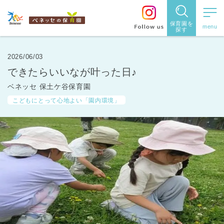
保育園を
探す
保育園
を探す
2026/06/03
できたらいいなが叶った日♪
住所・駅
ベネッセ 保土ケ谷保育園
名
から探
こどもにとって心地よい「園内環境」
す
都道府県
から探す