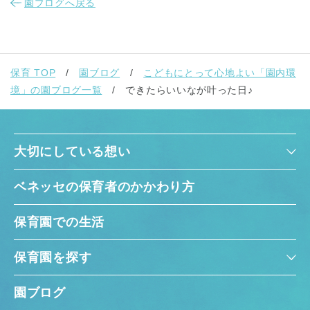
園ブログへ戻る
保育 TOP
園ブログ
こどもにとって心地よい「園内環
境」の園ブログ一覧
できたらいいなが叶った日♪
大切にしている想い
ベネッセの保育者のかかわり方
保育園での生活
保育園を探す
園ブログ