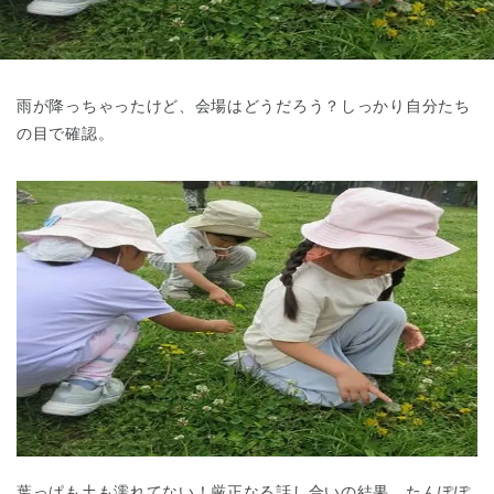
東京都
東京都 全域
(
雨が降っちゃったけど、会場はどうだろう？しっかり自分たち
の目で確認。
葉っぱも土も濡れてない！厳正なる話し合いの結果…たんぽぽ