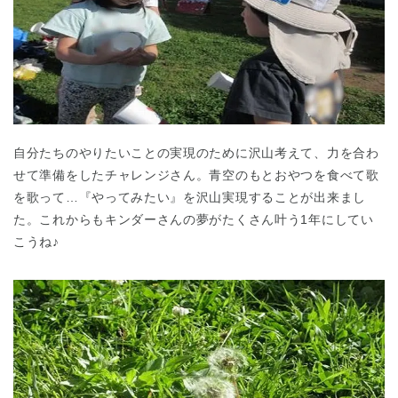
自分たちのやりたいことの実現のために沢山考えて、力を合わ
千葉県
千葉県 全域
(
せて準備をしたチャレンジさん。青空のもとおやつを食べて歌
を歌って…『やってみたい』を沢山実現することが出来まし
埼玉県
埼玉県 全域
(
た。これからもキンダーさんの夢がたくさん叶う1年にしてい
こうね♪
兵庫県
兵庫県 全域
(