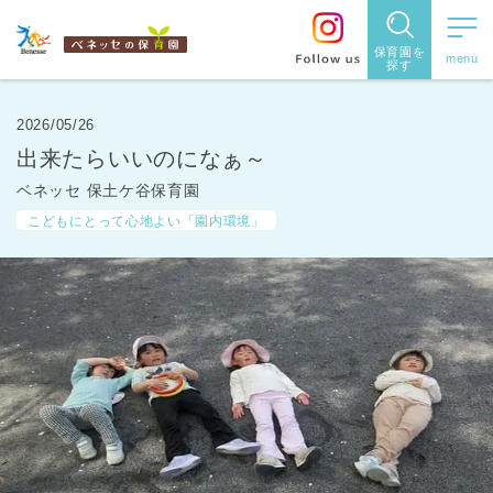
保育園を
探す
保育園
を探す
2026/05/26
出来たらいいのになぁ～
住所・駅
ベネッセ 保土ケ谷保育園
名
から探
こどもにとって心地よい「園内環境」
す
都道府県
から探す