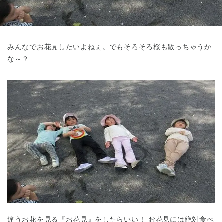
東京都
東京都 全域
(
みんなでお花見したいよねぇ。でもそろそろ桜も散っちゃうか
な～？
違うお花を見る『お花見』をしたらいい！ お花見には絶対食べ