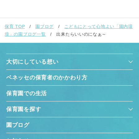
保育 TOP
園ブログ
こどもにとって心地よい「園内環
境」の園ブログ一覧
出来たらいいのになぁ～
大切にしている想い
ベネッセの保育者のかかわり方
保育園での生活
保育園を探す
園ブログ