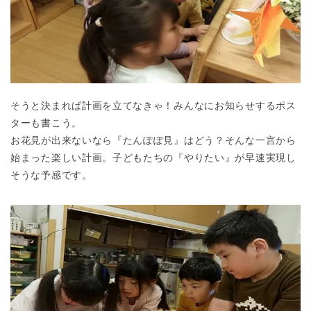
そうと決まれば計画を立てなきゃ！みんなにお知らせするポス
千葉県
ターも書こう。
千葉県 全域
(
お花見が出来ないなら『たんぽぽ見』はどう？そんな一言から
始まった楽しい計画。子どもたちの『やりたい』が早速実現し
埼玉県
埼玉県 全域
(
そうな予感です。
兵庫県
兵庫県 全域
(