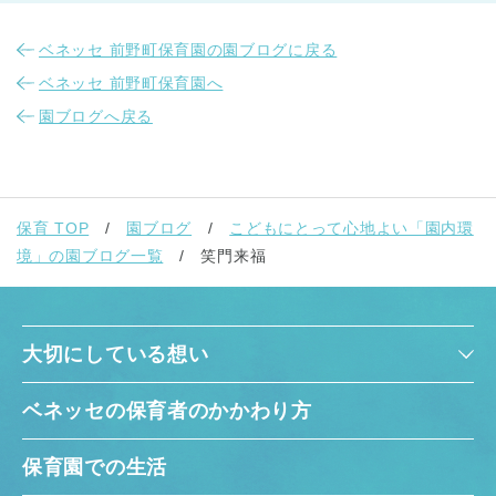
ベネッセ 前野町保育園の園ブログに戻る
ベネッセ 前野町保育園へ
園ブログへ戻る
保育 TOP
園ブログ
こどもにとって心地よい「園内環
境」の園ブログ一覧
笑門来福
大切にしている想い
ベネッセの保育者のかかわり方
保育園での生活