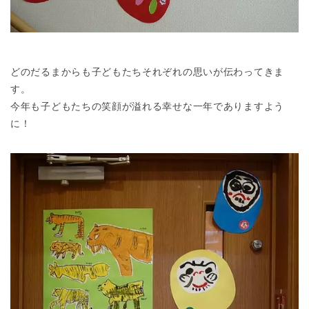
どのだるまからも子どもたちそれぞれの思いが伝わってきま
す。
今年も子どもたちの笑顔が溢れる幸せな一年でありますよう
千葉県
千葉県 全域
(
に！
埼玉県
埼玉県 全域
(
兵庫県
兵庫県 全域
(