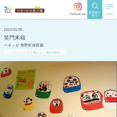
保育園を
探す
保育園
を探す
2022/01/05
笑門来福
住所・駅
ベネッセ 前野町保育園
名
から探
こどもにとって心地よい「園内環境」
す
都道府県
から探す