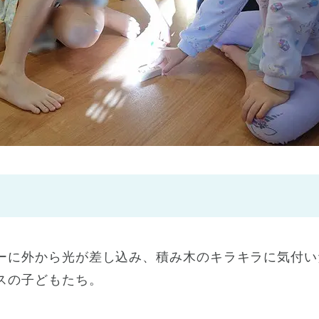
神戸市
(1)
芦屋市
(1)
ーに外から光が差し込み、積み木のキラキラに気付い
スの子どもたち。