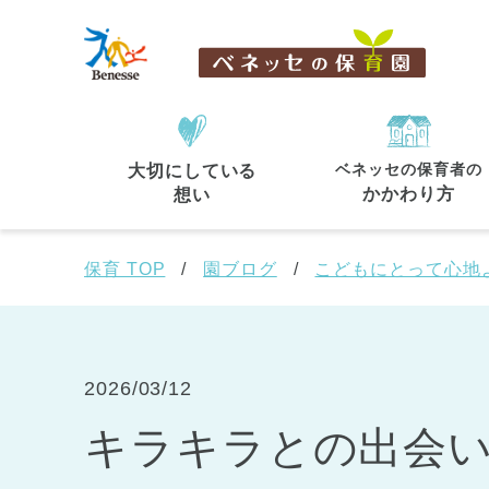
ベネッセの保育者の
大切にしている
住所・駅名
から探す
かかわり方
想い
保育 TOP
園ブログ
こどもにとって心地
都道府県
から探す
2026/03/12
キラキラとの出会
東京都
東京都 全域
(44)