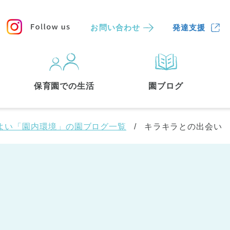
お問い合わせ
発達支援
保育園
を探す
保育園での生活
園ブログ
検索する
よい「園内環境」の園ブログ一覧
キラキラとの出会い
い
中央区
(3)
港区
(1)
文京区
(3)