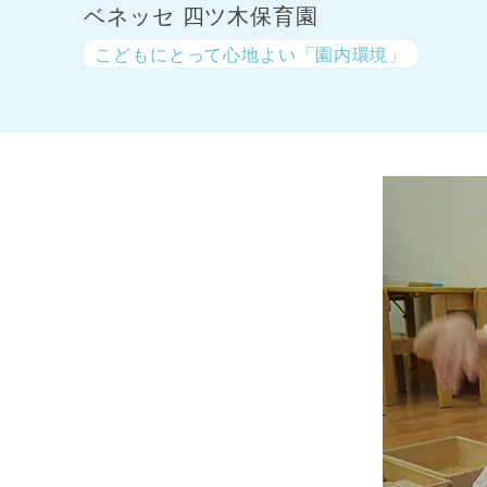
ベネッセ 四ツ木保育園
こどもにとって心地よい「園内環境」
神奈川県
神奈川県 全域
(23)
千葉県
千葉県 全域
(1)
埼玉県
埼玉県 全域
(1)