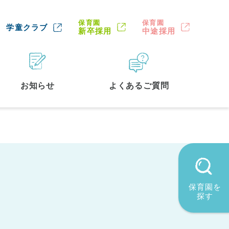
保育園
保育園
学童クラブ
新卒採用
中途採用
お知らせ
よくあるご質問
保育園を
探す
墨田区
(2)
品川区
(1)