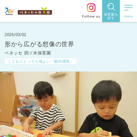
保育園を
探す
保育園
を探す
2026/03/02
形から広がる想像の世界
住所・駅
ベネッセ 四ツ木保育園
名
から探
こどもにとって心地よい「園内環境」
す
都道府県
から探す