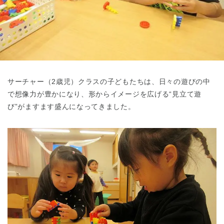
東京都
東京都 全域
(
サーチャー（2歳児）クラスの子どもたちは、日々の遊びの中
で想像力が豊かになり、形からイメージを広げる“見立て遊
び”がますます盛んになってきました。