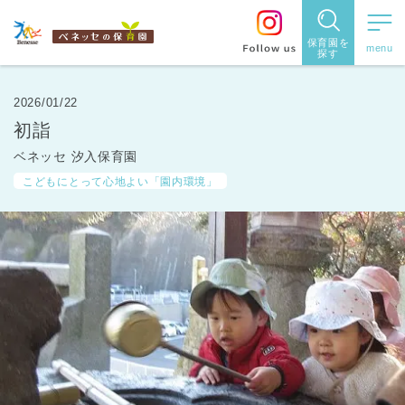
保育園を
探す
保育園
を探す
2026/01/22
初詣
住所・駅
ベネッセ 汐入保育園
名
から探
こどもにとって心地よい「園内環境」
す
都道府県
から探す