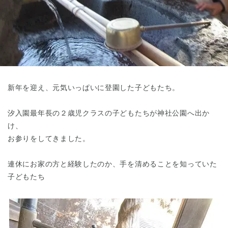
東京都
東京都 全域
(
新年を迎え、元気いっぱいに登園した子どもたち。
汐入園最年長の２歳児クラスの子どもたちが神社公園へ出か
け、
お参りをしてきました。
連休にお家の方と経験したのか、手を清めることを知っていた
子どもたち