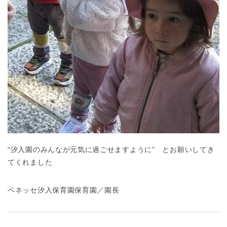
千葉県
千葉県 全域
(
埼玉県
埼玉県 全域
(
“汐入園のみんなが元気に過ごせますように” とお願いしてき
兵庫県
兵庫県 全域
(
てくれました
ベネッセ汐入保育園保育園／園長