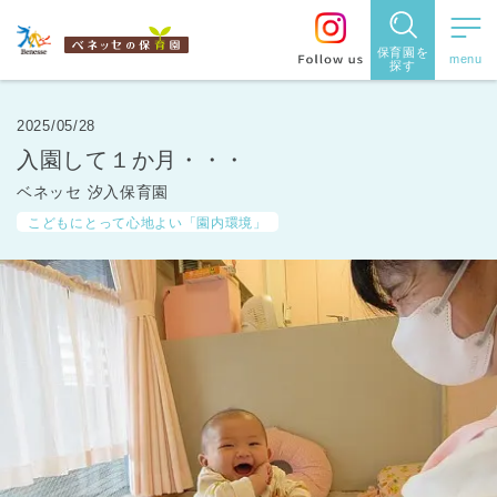
保育園を
探す
保育園
を探す
2025/05/28
入園して１か月・・・
住所・駅
ベネッセ 汐入保育園
名
から探
こどもにとって心地よい「園内環境」
す
都道府県
から探す