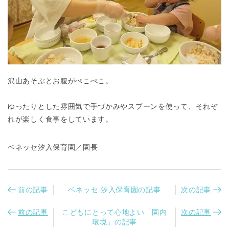
沢山あそぶとお腹がぺこぺこ。
千葉県
千葉県 全域
(
ゆったりとした雰囲気で手づかみやスプーンを使って、それぞ
れが楽しく食事をしています。
埼玉県
埼玉県 全域
(
ベネッセ汐入保育園／園長
兵庫県
兵庫県 全域
(
前の記事
ベネッセ 汐入保育園の記事
次の記事
前の記事
こどもにとって心地よい「園内
次の記事
環境」の記事