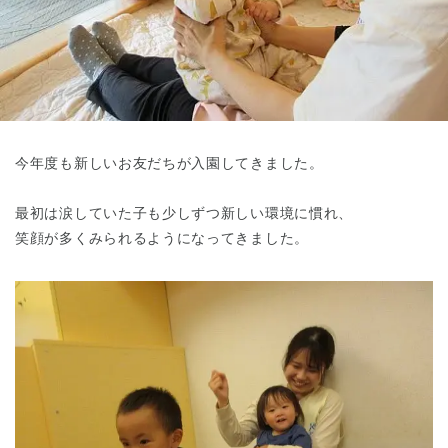
東京都
東京都 全域
(
今年度も新しいお友だちが入園してきました。
最初は涙していた子も少しずつ新しい環境に慣れ、
笑顔が多くみられるようになってきました。