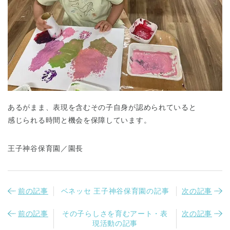
千葉県
千葉県 全域
(
あるがまま、表現を含むその子自身が認められていると
感じられる時間と機会を保障しています。
埼玉県
埼玉県 全域
(
王子神谷保育園／園長
兵庫県
兵庫県 全域
(
前の記事
ベネッセ 王子神谷保育園の記事
次の記事
前の記事
その子らしさを育むアート・表
次の記事
現活動の記事