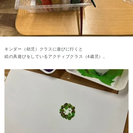
東京都
東京都 全域
(
キンダー（幼児）クラスに遊びに行くと
絵の具遊びをしているアクティブクラス（4歳児）。