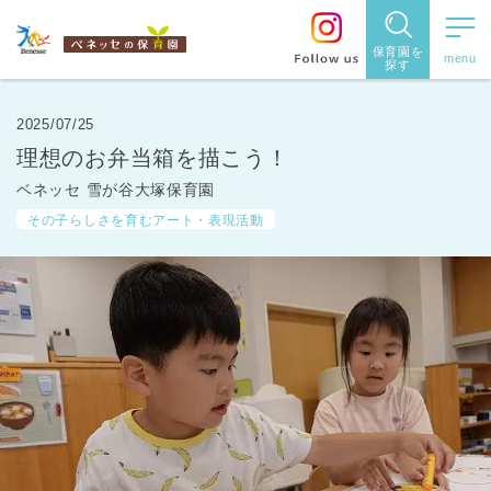
保育園を
探す
保育園
を探す
2025/07/25
理想のお弁当箱を描こう！
住所・駅
ベネッセ 雪が谷大塚保育園
名
から探
その子らしさを育むアート・表現活動
す
都道府県
から探す