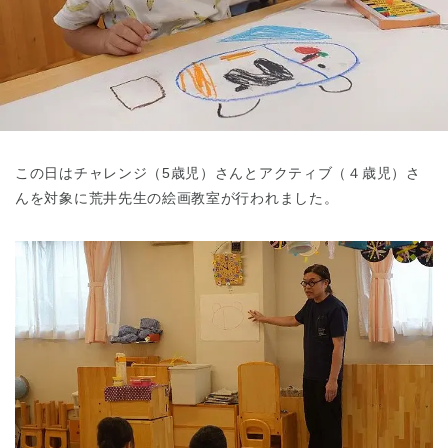
東京都
東京都 全域
(
この日はチャレンジ（5歳児）さんとアクティブ（４歳児）さ
んを対象に荒井先生の絵画教室が行われました。