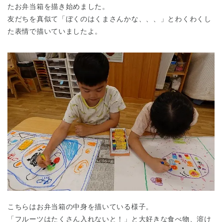
たお弁当箱を描き始めました。
友だちを真似て「ぼくのはくまさんかな、、、」とわくわくし
た表情で描いていましたよ。
千葉県
千葉県 全域
(
埼玉県
埼玉県 全域
(
兵庫県
兵庫県 全域
(
こちらはお弁当箱の中身を描いている様子。
「フルーツはたくさん入れないと！」と大好きな食べ物、溶け