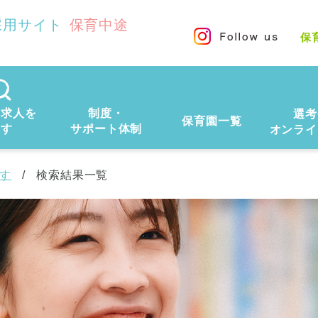
採用サイト
保育中途
保
の求人を
制度・
選考
保育園一覧
探す
サポート体制
オンライ
す
検索結果一覧