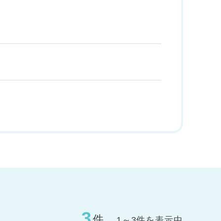
3
件
1～3件を表示中