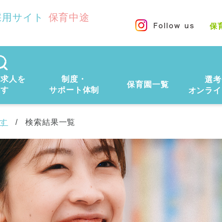
採用サイト
保育中途
保
の求人を
制度・
選考
保育園一覧
探す
サポート体制
オンライ
す
検索結果一覧