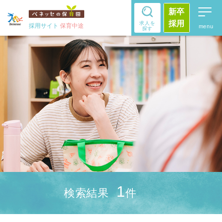
新卒
採用
求人を
採用サイト
保育中途
探す
1
検索結果
件