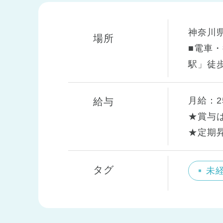
神奈川県
場所
■電車
駅」徒歩
月給：25
給与
★賞与
★定期
タグ
未