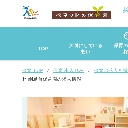
大切にしている
保育
TOP
想い
保育 TOP
保育 求人TOP
保育の求人を探
セ 綱島台保育園の求人情報