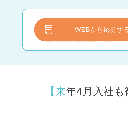
WEBから応募す
【来年4月入