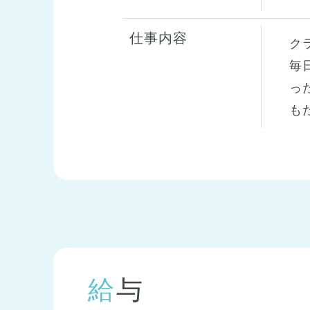
仕事内容
ク
毎
っ
も
給与