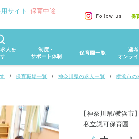
採用サイト
保育中途
保
の求人を
制度・
選考
保育園一覧
探す
サポート体制
オンライ
す
保育職場一覧
神奈川県の求人一覧
横浜市の
【神奈川県/横浜市
私立認可保育園