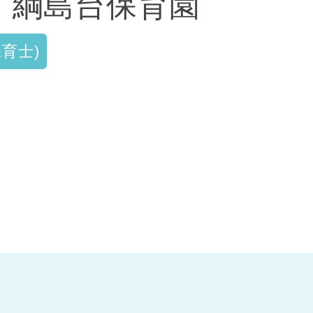
セ 綱島台保育園
育士)