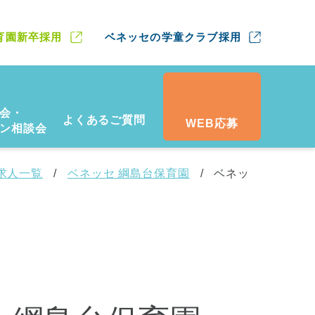
育園新卒採用
ベネッセの学童クラブ採用
会・
よくあるご質問
WEB応募
ン相談会
求人一覧
ベネッセ 綱島台保育園
ベネッ
】