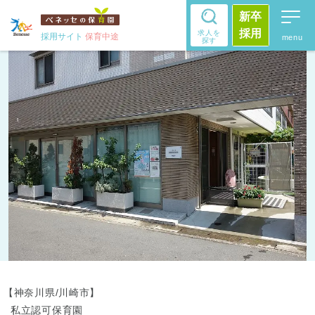
新卒
採用
求人を
採用サイト
保育中途
探す
【神奈川県/川崎市】
私立認可保育園