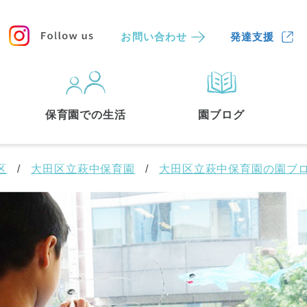
お問い合わせ
発達支援
保育園
を探す
保育園での生活
園ブログ
検索する
区
大田区立萩中保育園
大田区立萩中保育園の園ブ
中央区
(3)
港区
(1)
文京区
(3)