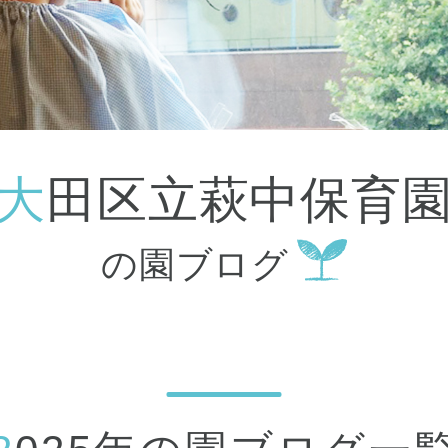
大田区
(4)
世田谷区
(1)
渋谷区
(2)
練馬区
(7)
足立区
(1)
葛飾区
(1)
国分寺市
(1)
狛江市
(1)
北区
(1)
大田区立萩中保育
江東区
(1)
町田市
(1)
江戸川区
(1)
の園ブログ
横浜市
(11)
川崎市
(9)
横須賀市
(3)
浦安市
(1)
朝霞市
(1)