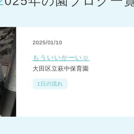
2025年の園ブログ一
神戸市
(1)
芦屋市
(1)
2025/01/10
もういいかーい☺
大田区立萩中保育園
1日の流れ