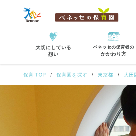
ベネッセの保育者の
大切にしている
住所・駅名
から探す
かかわり方
想い
保育 TOP
保育園を探す
東京都
大田
都道府県
から探す
東京都
東京都 全域
(44)