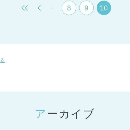
...
8
9
10
る
アーカイブ