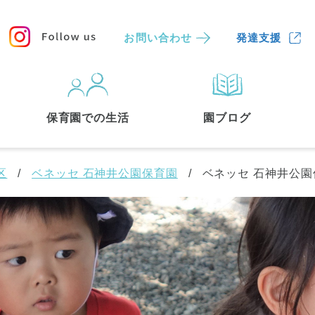
お問い合わせ
発達支援
保育園
を探す
保育園での生活
園ブログ
検索する
区
ベネッセ 石神井公園保育園
ベネッセ 石神井公園
中央区
(3)
港区
(1)
文京区
(3)