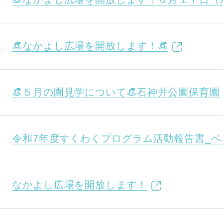
👒なかよし広場を開放します！👒
👒５月の園見学について👒石神井公園保育園
令和7年度すくわくプログラム活動報告書_
なかよし広場を開放します！