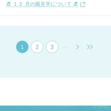
👒 １２ 月の園見学について 👒
...
1
2
3