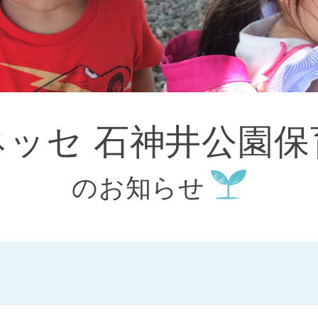
大田区
(4)
世田谷区
(1)
渋谷区
(2)
練馬区
(7)
足立区
(1)
葛飾区
(1)
国分寺市
(1)
狛江市
(1)
北区
(1)
ベネッセ 石神井公園
江東区
(1)
町田市
(1)
江戸川区
(1)
のお知らせ
横浜市
(11)
川崎市
(9)
横須賀市
(3)
浦安市
(1)
朝霞市
(1)