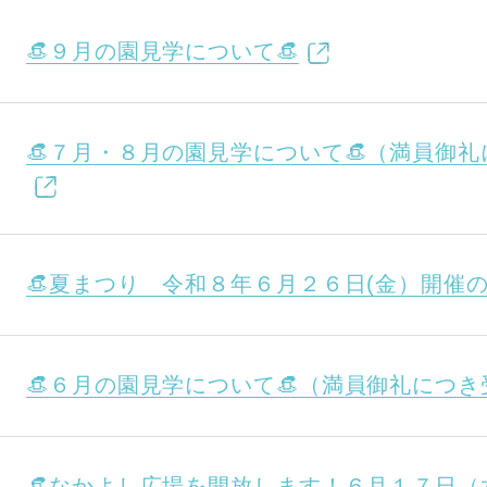
神戸市
(1)
芦屋市
(1)
👒９月の園見学について👒
👒７月・８月の園見学について👒（満員御
👒夏まつり 令和８年６月２６日(金）開催の
👒６月の園見学について👒（満員御礼につ
👒なかよし広場を開放します！６月１７日（水）