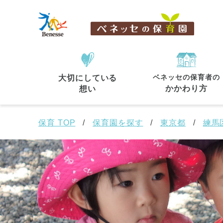
ベネッセの保育者の
大切にしている
住所・駅名
から探す
かかわり方
想い
保育 TOP
保育園を探す
東京都
練馬
都道府県
から探す
東京都
東京都 全域
(44)