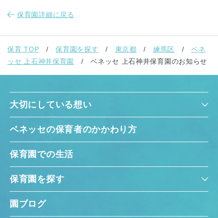
保育園詳細に戻る
保育 TOP
保育園を探す
東京都
練馬区
ベネ
ッセ 上石神井保育園
ベネッセ 上石神井保育園のお知らせ
大切にしている想い
ベネッセの保育者のかかわり方
保育園での生活
保育園を探す
園ブログ
神奈川県
神奈川県 全域