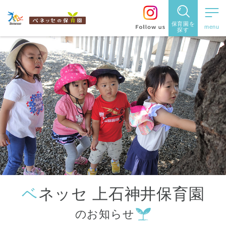
保育園を
探す
保育園
を探す
住所・駅
名
から探
す
ベネッセ 上石神井保育園
都道府県
のお知らせ
から探す