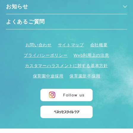
お知らせ
よくあるご質問
お問い合わせ
サイトマップ
会社概要
千葉県
千葉県 全域
(
プライバシーポリシー
Web利用上の注意
カスタマーハラスメントに対する基本方針
埼玉県
埼玉県 全域
(
保育園中途採用
保育園新卒採用
兵庫県
兵庫県 全域
(