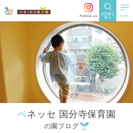
保育園を
探す
保育園
を探す
住所・駅
名
から探
す
ベネッセ 国分寺保育園
都道府県
の園ブログ
から探す