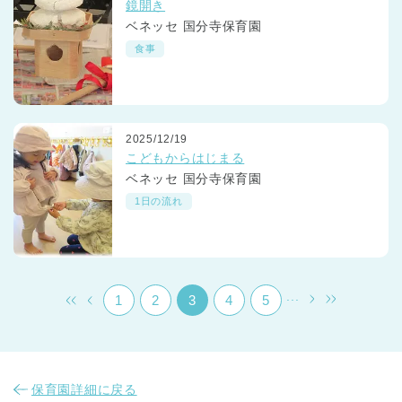
鏡開き
ベネッセ 国分寺保育園
食事
2025/12/19
千葉県
こどもからはじまる
千葉県 全域
(
ベネッセ 国分寺保育園
1日の流れ
埼玉県
埼玉県 全域
(
兵庫県
兵庫県 全域
(
...
1
2
3
4
5
保育園詳細に戻る