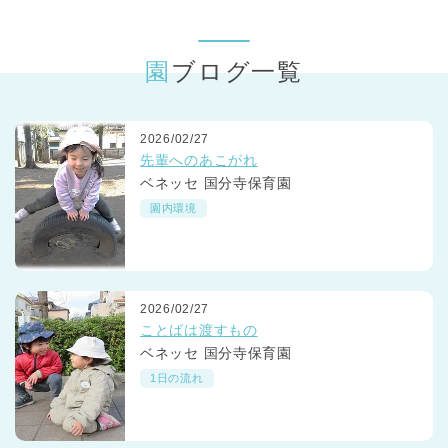
東京都
東京都 全域
(
園ブログ一覧
2026/02/27
先輩へのあこがれ
ベネッセ 国分寺保育園
園内環境
2026/02/27
ことばは渡すもの
ベネッセ 国分寺保育園
1日の流れ