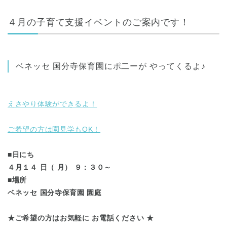
東京都
東京都 全域
(
４月の子育て支援イベントのご案内です！
ベネッセ 国分寺保育園にポ二ーが やってくるよ♪
えさやり体験ができるよ！
ご希望の方は園見学もOK！
■日にち
４月１４ 日（ 月） ９：３０～
■場所
ベネッセ 国分寺保育園 園庭
★ご希望の方はお気軽に お電話ください ★