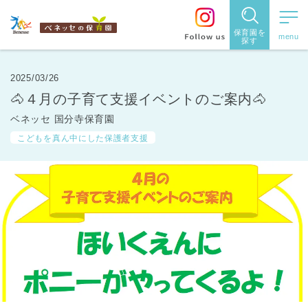
保育園を
探す
保育園
を探す
2025/03/26
🐴４月の子育て支援イベントのご案内🐴
住所・駅
ベネッセ 国分寺保育園
名
から探
こどもを真ん中にした保護者支援
す
都道府県
から探す