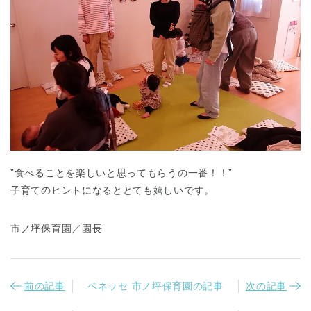
千葉県
千葉県 全域
(
埼玉県
埼玉県 全域
(
”食べることを楽しいと思ってもらうの一番！！”
子育てのヒントになるととても嬉しいです。
兵庫県
兵庫県 全域
(
市ノ坪保育園／園長
前の記事
ベネッセ 市ノ坪保育園の記事
次の記事