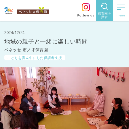
保育園を
探す
保育園
を探す
2024/12/24
地域の親子と一緒に楽しい時間
住所・駅
ベネッセ 市ノ坪保育園
名
から探
こどもを真ん中にした保護者支援
す
都道府県
から探す