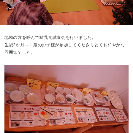
東京都
東京都 全域
(
地域の方を呼んで離乳食試食会を行いました。
生後2か月～１歳のお子様が参加してくださりとても和やかな
雰囲気でした。