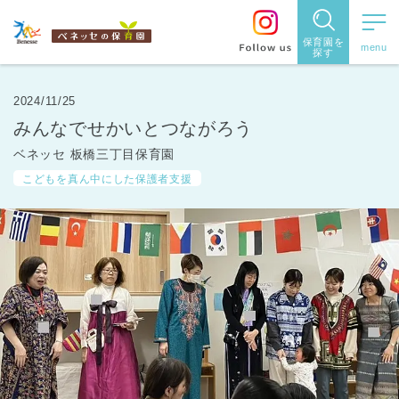
保育園を
探す
保育園
を探す
2024/11/25
みんなでせかいとつながろう
住所・駅
ベネッセ 板橋三丁目保育園
名
から探
こどもを真ん中にした保護者支援
す
都道府県
から探す