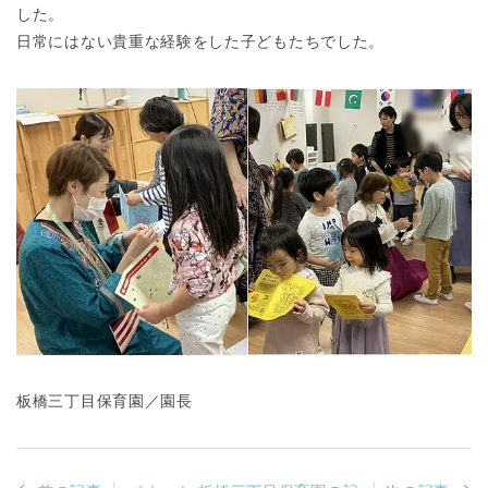
した。
日常にはない貴重な経験をした子どもたちでした。
千葉県
千葉県 全域
(
埼玉県
埼玉県 全域
(
兵庫県
兵庫県 全域
(
板橋三丁目保育園／園長