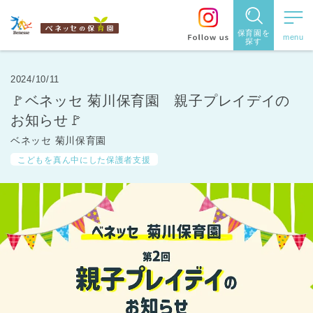
保育園を
探す
保育園
を探す
2024/10/11
🚩ベネッセ 菊川保育園 親子プレイデイの
住所・駅
お知らせ🚩
名
から探
ベネッセ 菊川保育園
こどもを真ん中にした保護者支援
す
都道府県
から探す