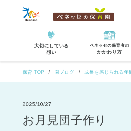
ベネッセの保育者の
大切にしている
住所・駅名
から探す
かかわり方
想い
保育 TOP
園ブログ
成長を感じられる年
都道府県
から探す
2025/10/27
お月見団子作り
東京都
東京都 全域
(44)