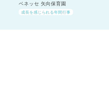
ベネッセ 矢向保育園
成長を感じられる年間行事
神奈川県
神奈川県 全域
(23)
千葉県
千葉県 全域
(1)
埼玉県
埼玉県 全域
(1)