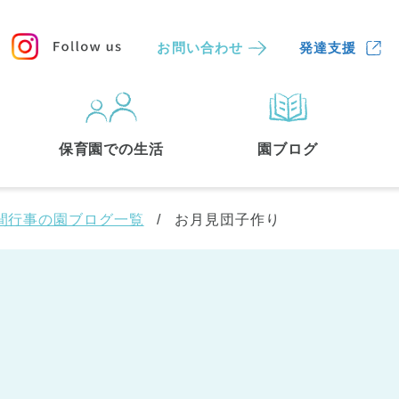
お問い合わせ
発達支援
保育園
を探す
保育園での生活
園ブログ
検索する
間行事の園ブログ一覧
お月見団子作り
中央区
(3)
港区
(1)
文京区
(3)