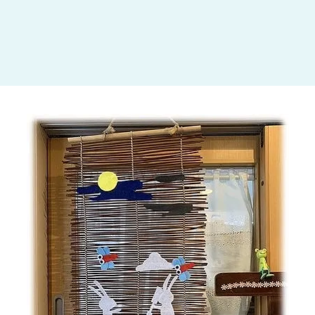
大田区
(4)
世田谷区
(1)
渋谷区
(2)
練馬区
(7)
足立区
(1)
葛飾区
(1)
国分寺市
(1)
狛江市
(1)
北区
(1)
江東区
(1)
町田市
(1)
江戸川区
(1)
横浜市
(11)
川崎市
(9)
横須賀市
(3)
浦安市
(1)
朝霞市
(1)