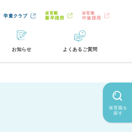
保育園
保育園
学童クラブ
新卒採用
中途採用
お知らせ
よくあるご質問
保育園を
探す
墨田区
(2)
品川区
(1)