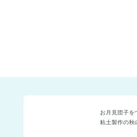
兵庫県
兵庫県 全域
(2)
お月見団子を
粘土製作の秋