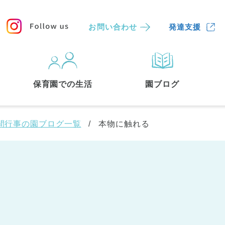
お問い合わせ
発達支援
保育園
を探す
保育園での生活
園ブログ
検索する
間行事の園ブログ一覧
本物に触れる
中央区
(3)
港区
(1)
文京区
(3)