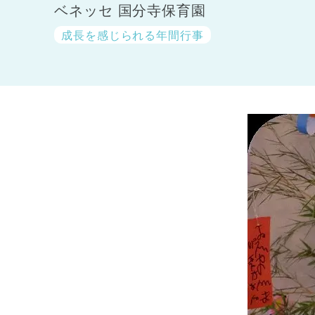
ベネッセ 国分寺保育園
成長を感じられる年間行事
神奈川県
神奈川県 全域
(23)
千葉県
千葉県 全域
(1)
埼玉県
埼玉県 全域
(1)