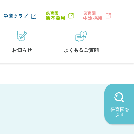
保育園
保育園
学童クラブ
新卒採用
中途採用
お知らせ
よくあるご質問
保育園を
探す
墨田区
(2)
品川区
(1)