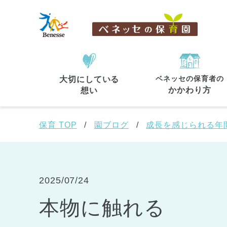
ベネッセの保育者の
大切にしている
住所・駅名
から探す
かかわり方
想い
保育 TOP
園ブログ
成長を感じられる年
都道府県
から探す
2025/07/24
本物に触れる
東京都
東京都 全域
(44)