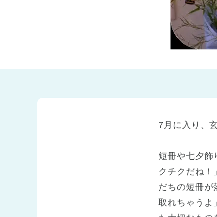
兵庫県
兵庫県 全域
(2)
7月に入り、
短冊や七夕飾
クチクだね！
だちの短冊が
取れちゃうよ