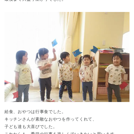
千葉県
千葉県 全域
(
埼玉県
埼玉県 全域
(
兵庫県
兵庫県 全域
(
給食、おやつは行事食でした。
キッチンさんが素敵なおやつを作ってくれて、
子ども達も大喜びでした。