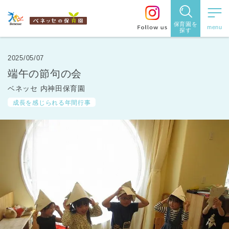
保育園を
探す
保育園
を探す
2025/05/07
端午の節句の会
住所・駅
ベネッセ 内神田保育園
名
から探
成長を感じられる年間行事
す
都道府県
から探す