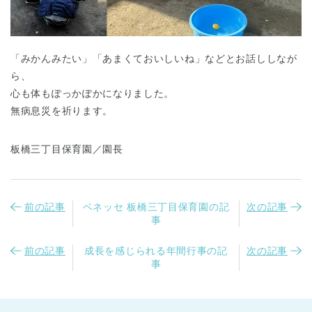
「みかんみたい」「あまくておいしいね」などとお話ししなが
ら、
心も体もぽっかぽかになりました。
無病息災を祈ります。
千葉県
千葉県 全域
(
板橋三丁目保育園／園長
埼玉県
埼玉県 全域
(
前の記事
ベネッセ 板橋三丁目保育園の記
次の記事
兵庫県
兵庫県 全域
(
事
前の記事
成長を感じられる年間行事の記
次の記事
事