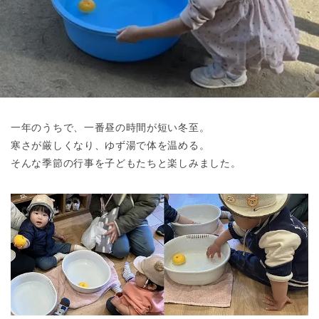
東京都
東京都 全域
(
一年のうちで、一番昼の時間が短い冬至。
寒さが厳しくなり、ゆず湯で体を温める。
そんな季節の行事を子どもたちと楽しみました。