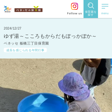
保育園を
探す
保育園
を探す
2024/12/27
ゆず湯～こころもからだもぽっかぽか～
住所・駅
ベネッセ 板橋三丁目保育園
名
から探
成長を感じられる年間行事
す
都道府県
から探す