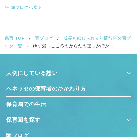
園ブログへ戻る
保育 TOP
園ブログ
成長を感じられる年間行事の園ブ
ログ一覧
ゆず湯～こころもからだもぽっかぽか～
大切にしている想い
ベネッセの保育者のかかわり方
保育園での生活
保育園を探す
園ブログ