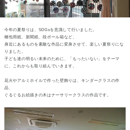
東京都
東京都 全域
(
今年の夏祭りは、SDGsを意識して行いました。
梱包用紙、新聞紙、段ボール箱など、
身近にあるものを素敵な作品に変身させて、楽しい夏祭りにな
りました。
子ども達の明るい未来のために、「もったいない」をテーマ
に、これからも取り組んでいきます。
花火やアルミホイルで作った壁飾りは、キンダークラスの作
品、
ぐるぐるお絵描きの木はナーサリークラスの作品です。