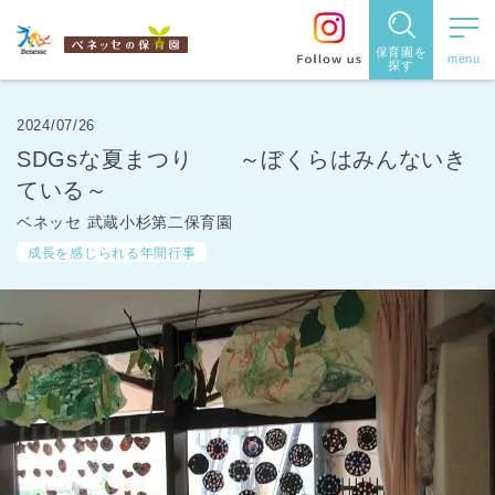
保育園を
探す
保育園
を探す
2024/07/26
SDGsな夏まつり ～ぼくらはみんないき
住所・駅
ている～
名
から探
ベネッセ 武蔵小杉第二保育園
成長を感じられる年間行事
す
都道府県
から探す