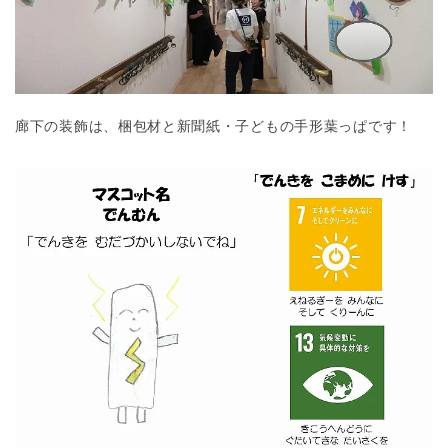
廊下の装飾は、梱包材と新聞紙・子どもの手形葉っぱです！
千葉県
千葉県 全域
(
埼玉県
埼玉県 全域
(
兵庫県
兵庫県 全域
(